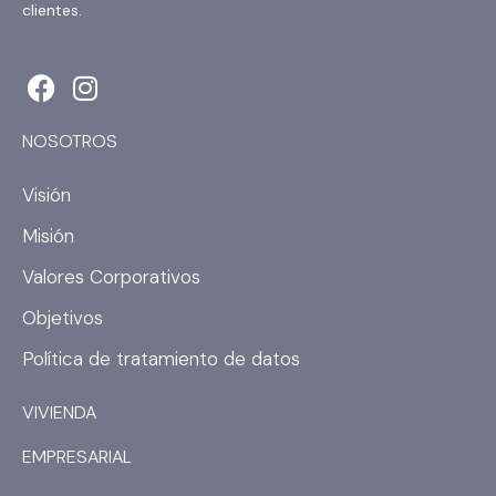
clientes.
F
I
a
n
c
s
NOSOTROS
e
t
b
a
Visión
o
g
Misión
o
r
k
a
Valores Corporativos
m
Objetivos
Política de tratamiento de datos
VIVIENDA
EMPRESARIAL