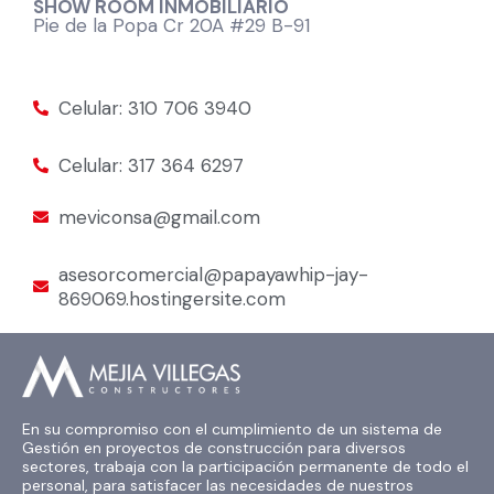
SHOW ROOM INMOBILIARIO
Pie de la Popa Cr 20A #29 B-91
Celular: 310 706 3940
Celular: 317 364 6297
meviconsa@gmail.com
asesorcomercial@papayawhip-jay-
869069.hostingersite.com
En su compromiso con el cumplimiento de un sistema de
Gestión en proyectos de construcción para diversos
sectores, trabaja con la participación permanente de todo el
personal, para satisfacer las necesidades de nuestros