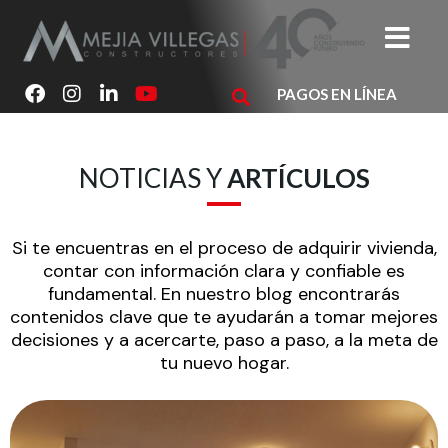
Ir
al
contenido
F
I
L
Y
PAGOS EN LÍNEA
a
n
i
o
c
s
n
u
e
t
k
t
b
a
e
u
NOTICIAS Y
ARTÍCULOS
o
g
d
b
o
r
i
e
k
a
n
Si te encuentras en el proceso de adquirir vivienda,
m
contar con información clara y confiable es
fundamental. En nuestro blog encontrarás
contenidos clave que te ayudarán a tomar mejores
decisiones y a acercarte, paso a paso, a la meta de
tu nuevo hogar.