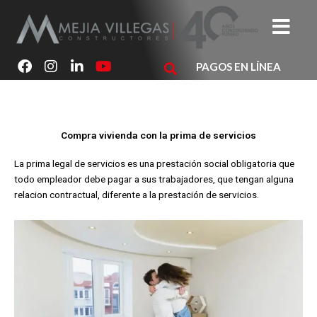
Ir
al
contenido
F
I
L
Y
PAGOS EN LÍNEA
a
n
i
o
c
s
n
u
e
t
k
t
b
a
e
u
o
g
d
b
Compra vivienda con la prima de servicios
o
r
i
e
k
a
n
La prima legal de servicios es una prestación social obligatoria que
m
todo empleador debe pagar a sus trabajadores, que tengan alguna
relacion contractual, diferente a la prestación de servicios.