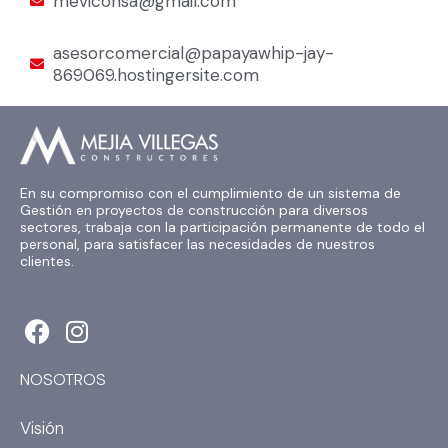
meviconsa@gmail.com
asesorcomercial@papayawhip-jay-
869069.hostingersite.com
En su compromiso con el cumplimiento de un sistema de
Gestión en proyectos de construcción para diversos
sectores, trabaja con la participación permanente de todo el
personal, para satisfacer las necesidades de nuestros
clientes.
F
I
a
n
c
s
NOSOTROS
e
t
b
a
Visión