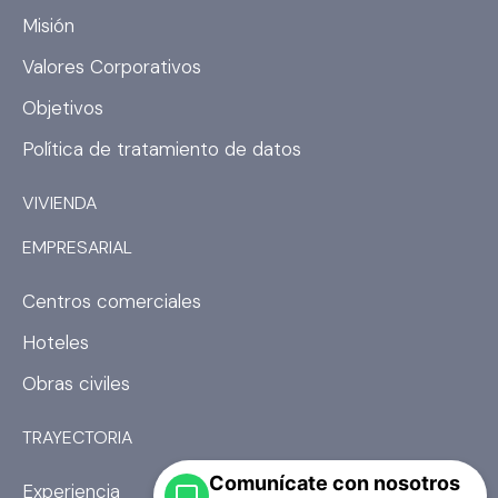
o
g
Misión
o
r
k
a
Valores Corporativos
m
Objetivos
Política de tratamiento de datos
VIVIENDA
EMPRESARIAL
Centros comerciales
Hoteles
Obras civiles
TRAYECTORIA
Comunícate con nosotros
Experiencia