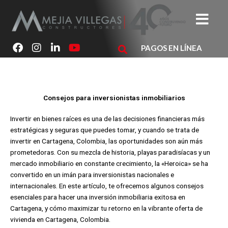
Ir
al
contenido
F
I
L
Y
PAGOS EN LÍNEA
a
n
i
o
c
s
n
u
e
t
k
t
b
a
e
u
o
g
d
b
Consejos para inversionistas inmobiliarios
o
r
i
e
k
a
n
Invertir en bienes raíces es una de las decisiones financieras más
m
estratégicas y seguras que puedes tomar, y cuando se trata de
invertir en Cartagena, Colombia, las oportunidades son aún más
prometedoras. Con su mezcla de historia, playas paradisíacas y un
mercado inmobiliario en constante crecimiento, la «Heroica» se ha
convertido en un imán para inversionistas nacionales e
internacionales. En este artículo, te ofrecemos algunos consejos
esenciales para hacer una inversión inmobiliaria exitosa en
Cartagena, y cómo maximizar tu retorno en la vibrante oferta de
vivienda en Cartagena, Colombia.