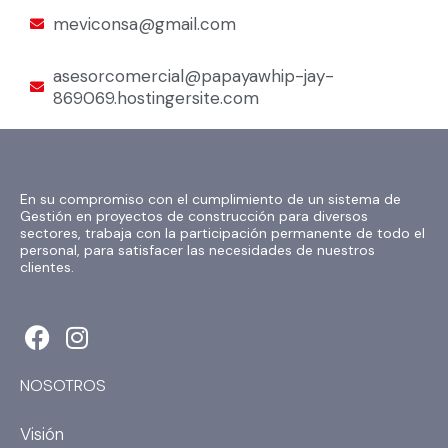
meviconsa@gmail.com
asesorcomercial@papayawhip-jay-
869069.hostingersite.com
En su compromiso con el cumplimiento de un sistema de
Gestión en proyectos de construcción para diversos
sectores, trabaja con la participación permanente de todo el
personal, para satisfacer las necesidades de nuestros
clientes.
F
I
a
n
c
s
NOSOTROS
e
t
b
a
Visión