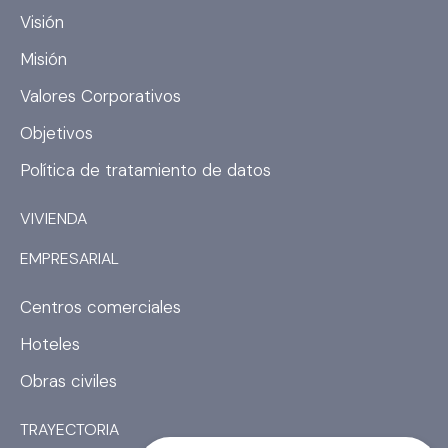
b
a
Visión
o
g
Misión
o
r
k
a
Valores Corporativos
m
Objetivos
Política de tratamiento de datos
VIVIENDA
EMPRESARIAL
Centros comerciales
Hoteles
Obras civiles
TRAYECTORIA