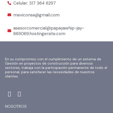
Celular: 317 364 6297
meviconsa@gmail.com
asesorcomercial@papayawhip-jay-
869069.hostingersite.com
En su compromiso con el cumplimiento de un sistema de
Gestión en proyectos de construcción para diversos
sectores, trabaja con la participación permanente de todo el
personal, para satisfacer las necesidades de nuestros
clientes.
F
I
a
n
c
s
NOSOTROS
e
t