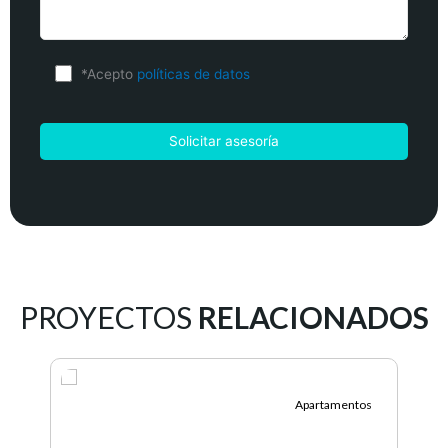
*Acepto
políticas de datos
PROYECTOS
RELACIONADOS
ntos
Apartamentos