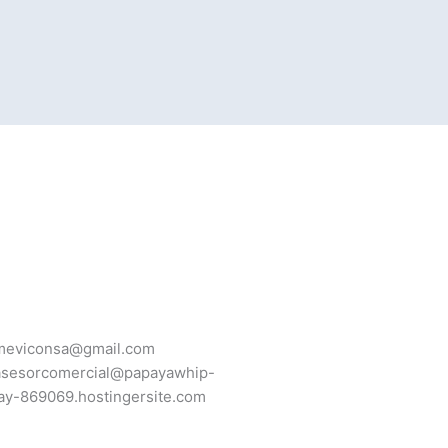
meviconsa@gmail.com
asesorcomercial@papayawhip-
jay-869069.hostingersite.com