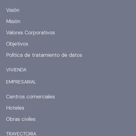
e
t
b
a
Visión
o
g
Misión
o
r
k
a
Valores Corporativos
m
Objetivos
Política de tratamiento de datos
VIVIENDA
EMPRESARIAL
Centros comerciales
Hoteles
Obras civiles
TRAYECTORIA