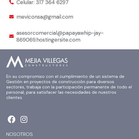
Celular: 317 364 6297
meviconsa@gmail.com
asesorcomercial@papayawhip-jay-
869069.hostingersite.com
En su compromiso con el cumplimiento de un sistema de
Gestión en proyectos de construcción para diversos
sectores, trabaja con la participación permanente de todo el
personal, para satisfacer las necesidades de nuestros
clientes.
F
I
a
n
c
s
NOSOTROS