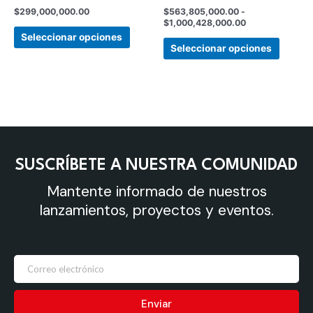
la
la
$
299,000,000.00
$
563,805,000.00
-
página
página
$
1,000,428,000.00
de
de
Seleccionar opciones
Seleccionar opciones
producto
produc
SUSCRÍBETE A NUESTRA COMUNIDAD
Mantente informado de nuestros
lanzamientos, proyectos y eventos.
Enviar